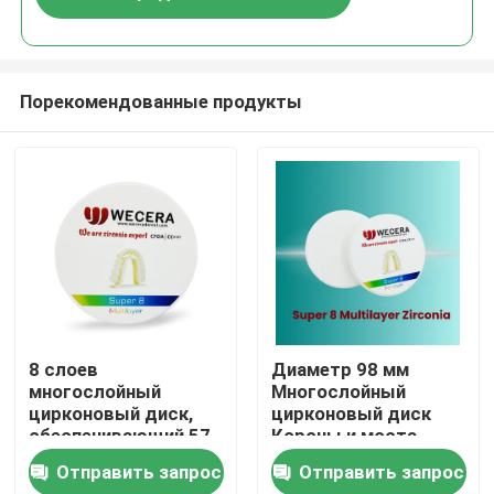
Порекомендованные продукты
Домой
8 слоев
Диаметр 98 мм
многослойный
Многослойный
цирконовый диск,
цирконовый диск
Продукты
обеспечивающий 57
Короны и моста
процентов
Толщина 10 мм 12
Отправить запрос
Отправить запрос
прозрачности,
мм 14 мм 16 мм 18
Видеозаписи