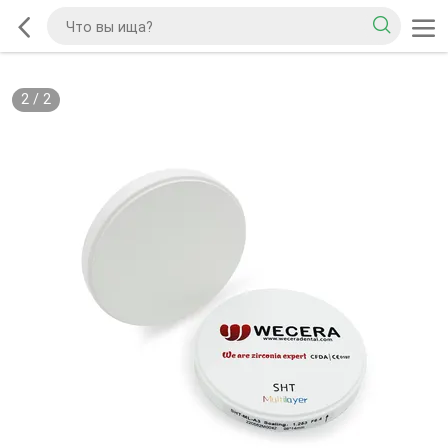
2
/
2