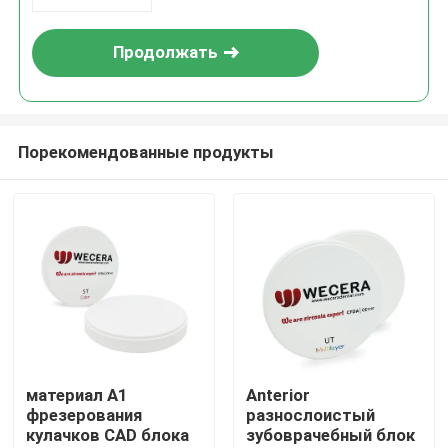
Продолжать
Порекомендованные продукты
Домой
Продукты
материал A1
Anterior
фрезерования
разнослоистый
кулачков CAD блока
зубоврачебный блок
Видеозаписи