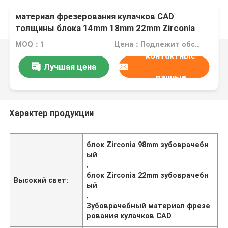
материал фрезерования кулачков CAD
толщины блока 14mm 18mm 22mm Zirconia
98mm зубоврачебный
MOQ：1
Цена：Подлежит обсуждению
контактные
Лучшая цена
данные
Характер продукции
блок Zirconia 98mm зубоврачебн
ый
,
блок Zirconia 22mm зубоврачебн
Высокий свет:
ый
,
Зубоврачебный материал фрезе
рования кулачков CAD